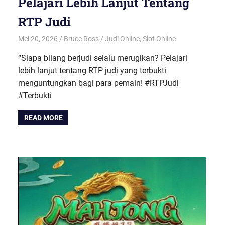
Pelajari Lebih Lanjut Tentang
RTP Judi
Mei 20, 2026
Bruce Ross
Judi Online
,
Slot Online
“Siapa bilang berjudi selalu merugikan? Pelajari
lebih lanjut tentang RTP judi yang terbukti
menguntungkan bagi para pemain! #RTPJudi
#Terbukti
READ MORE