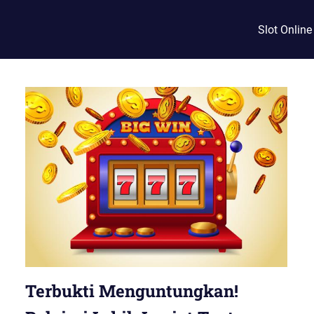
Slot Online
Terbukti Menguntungkan!