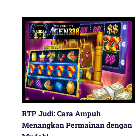
RTP Judi: Cara Ampuh
Menangkan Permainan dengan