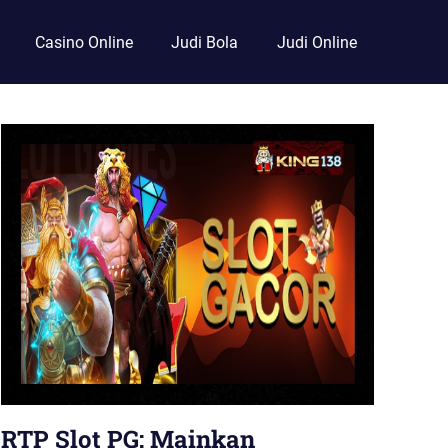
Casino Online
Judi Bola
Judi Online
RTP Slot PG: Mainkan