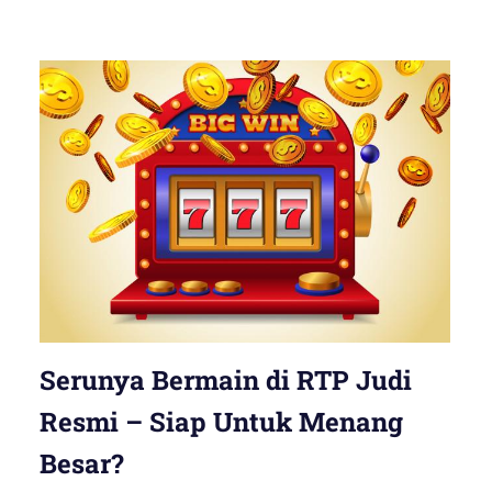
Serunya Bermain di RTP Judi
Resmi – Siap Untuk Menang
Besar?