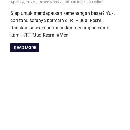
April 19, 2026
Bruce Ross
Judi Online
,
Slot Online
Siap untuk mendapatkan kemenangan besar? Yuk,
cari tahu serunya bermain di RTP Judi Resmi!
Rasakan sensasi bermain dan menang bersama
kami! #RTPJudiResmi #Men
READ MORE