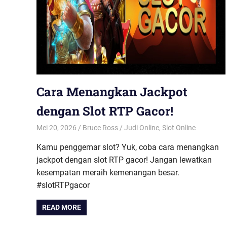
Cara Menangkan Jackpot
dengan Slot RTP Gacor!
Mei 20, 2026
Bruce Ross
Judi Online
,
Slot Online
Kamu penggemar slot? Yuk, coba cara menangkan
jackpot dengan slot RTP gacor! Jangan lewatkan
kesempatan meraih kemenangan besar.
#slotRTPgacor
READ MORE