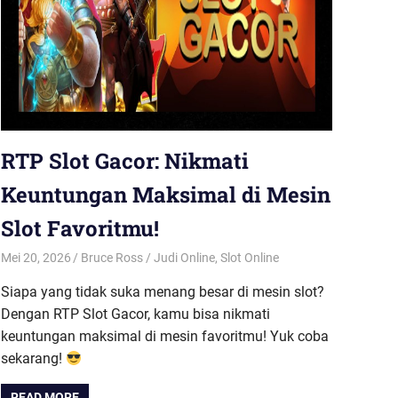
RTP Slot Gacor: Nikmati
Keuntungan Maksimal di Mesin
Slot Favoritmu!
Mei 20, 2026
Bruce Ross
Judi Online
,
Slot Online
Siapa yang tidak suka menang besar di mesin slot?
Dengan RTP Slot Gacor, kamu bisa nikmati
keuntungan maksimal di mesin favoritmu! Yuk coba
sekarang!
READ MORE