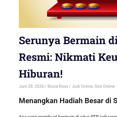
Serunya Bermain di
Resmi: Nikmati Ke
Hiburan!
Juni 28, 2026
Bruce Ross
Judi Online
,
Slot Online
Menangkan Hadiah Besar di S
Apa yang membuat bermain di situs RTP judi re