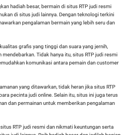
 hadiah besar, bermain di situs RTP judi resmi
an di situs judi lainnya. Dengan teknologi terkini
enawarkan pengalaman bermain yang lebih seru dan
litas grafis yang tinggi dan suara yang jernih,
endebarkan. Tidak hanya itu, situs RTP judi resmi
 memudahkan komunikasi antara pemain dan customer
manan yang ditawarkan, tidak heran jika situs RTP
ra pecinta judi online. Selain itu, situs ini juga terus
nan dan permainan untuk memberikan pengalaman
 situs RTP judi resmi dan nikmati keuntungan serta