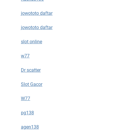
jowototo daftar
jowototo daftar
slot online
w77
Dr scatter
Slot Gacor
W77
pg138
agen138