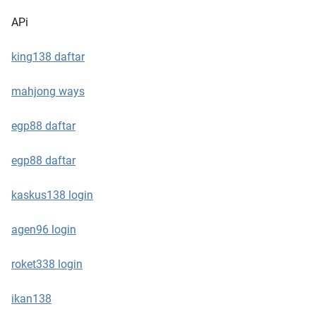
APi
king138 daftar
mahjong ways
egp88 daftar
egp88 daftar
kaskus138 login
agen96 login
roket338 login
ikan138