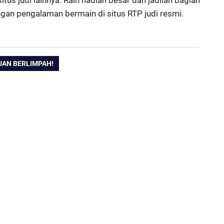
tus judi lainnya. Raih hadiah besar dan jadilah bagian
an pengalaman bermain di situs RTP judi resmi.
UAN BERLIMPAH!