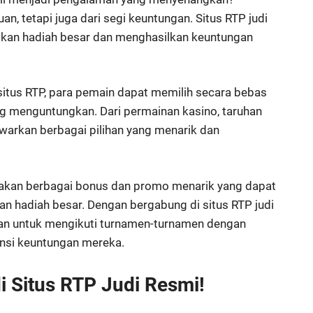
n, tetapi juga dari segi keuntungan. Situs RTP judi
an hadiah besar dan menghasilkan keuntungan
situs RTP, para pemain dapat memilih secara bebas
ng menguntungkan. Dari permainan kasino, taruhan
awarkan berbagai pilihan yang menarik dan
ediakan berbagai bonus dan promo menarik yang dapat
hadiah besar. Dengan bergabung di situs RTP judi
an untuk mengikuti turnamen-turnamen dengan
nsi keuntungan mereka.
 Situs RTP Judi Resmi!