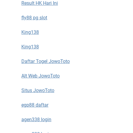
Result HK Hari Ini
fly88 pg slot
King138
King138
Daftar Togel JowoToto
Alt Web JowoToto
Situs JowoToto
egp88 daftar
agen338 login