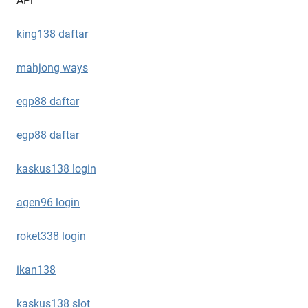
APi
king138 daftar
mahjong ways
egp88 daftar
egp88 daftar
kaskus138 login
agen96 login
roket338 login
ikan138
kaskus138 slot