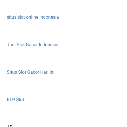
situs slot online indonesia
Judi Slot Gacor Indonesia
Situs Slot Gacor Hari Ini
RTP Slot