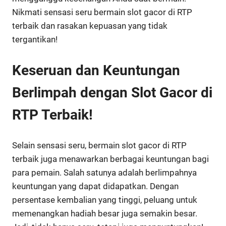
Nikmati sensasi seru bermain slot gacor di RTP
terbaik dan rasakan kepuasan yang tidak
tergantikan!
Keseruan dan Keuntungan
Berlimpah dengan Slot Gacor di
RTP Terbaik!
Selain sensasi seru, bermain slot gacor di RTP
terbaik juga menawarkan berbagai keuntungan bagi
para pemain. Salah satunya adalah berlimpahnya
keuntungan yang dapat didapatkan. Dengan
persentase kembalian yang tinggi, peluang untuk
memenangkan hadiah besar juga semakin besar.